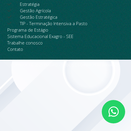
Estratégia
Gestão Agrícola
Gestão Estratégica
TIP - Terminação Intensiva a Pasto
Programa de Estágio
Sistema Educacional Exagro - SEE
Trabalhe conosco
Contato
COPYRIGHT © 2025 EXAGRO – TODOS OS DIREITOS RESERVADOS.