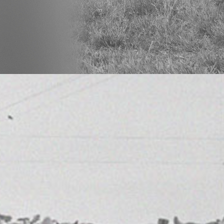
anos
ampo.
o ao seu alcance.