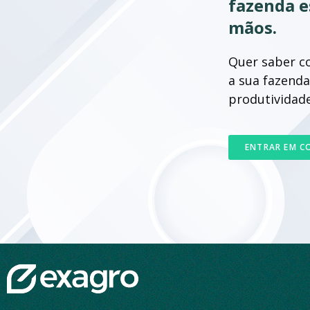
transformando
fazenda e
mãos.
realidades no
campo.
Quer saber c
a sua fazenda
Consultoria estratégica e in
produtividad
ao seu alcance.
ENTRAR EM 