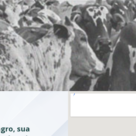
nos
gro, sua