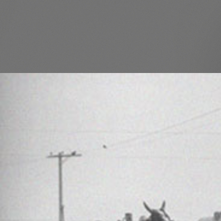
Há
mais de 30 
transformando
realidades no c
Consultoria estratégica e inovaçã