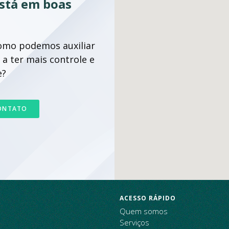
stá em boas
omo podemos auxiliar
 a ter mais controle e
ovação
e?
CONTATO
ACESSO RÁPIDO
Quem somos
Serviços